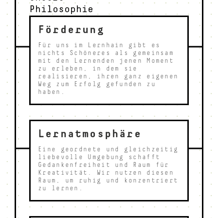
Philosophie
Förderung
Für uns im Lernhain gibt es
nichts Schöneres als gemeinsam
mit den Lernenden jenen Moment
zu erleben, in dem sie
realisieren, ihren ganz eigenen
Weg zum Erfolg gefunden zu
haben.
Lernatmosphäre
Eine geordnete und gleichzeitig
liebevolle Umgebung schafft
Gedankenfreiheit und Raum für
Kreativität. Wir nutzen diesen
Raum, um ruhig und konzentriert
zu lernen.